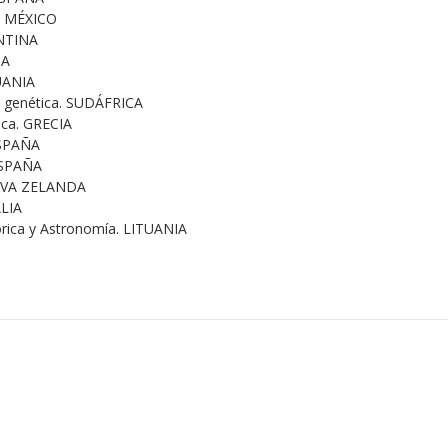
a. MÉXICO
ENTINA
ÑA
TUANIA
a genética. SUDÁFRICA
sica. GRECIA
 ESPAÑA
ESPAÑA
NUEVA ZELANDA
ALIA
eórica y Astronomía. LITUANIA