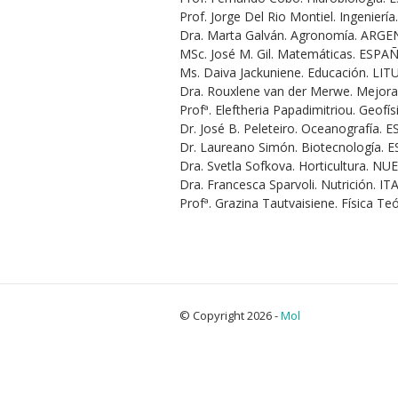
Prof. Jorge Del Rio Montiel. Ingenierí
Dra. Marta Galván. Agronomía. ARG
MSc. José M. Gil. Matemáticas. ESPA
Ms. Daiva Jackuniene. Educación. LI
Dra. Rouxlene van der Merwe. Mejor
Profª. Eleftheria Papadimitriou. Geofí
Dr. José B. Peleteiro. Oceanografía.
Dr. Laureano Simón. Biotecnología. 
Dra. Svetla Sofkova. Horticultura. 
Dra. Francesca Sparvoli. Nutrición. IT
Profª. Grazina Tautvaisiene. Física T
© Copyright 2026 -
Mol