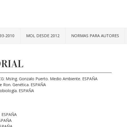
93-2010
MOL DESDE 2012
NORMAS PARA AUTORES
RIAL
SCG: MsIng. Gonzalo Puerto. Medio Ambiente. ESPAÑA
 De Ron. Genética. ESPAÑA
grobiología. ESPAÑA
o. ESPAÑA
ESPAÑA
 ESPAÑA